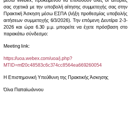
μέσω
Webex
, προκειμένου να επιλυθούν όλες οι απορίες
σας σχετικά με την υποβολή αίτησης συμμετοχής σας στην
Πρακτική Άσκηση μέσω ΕΣΠΑ (λήξη προθεσμίας υποβολής
αιτήσεων συμμετοχής 6/3/2026). Την επόμενη Δευτέρα 2-3-
2026 και ώρα 6.30 μ.μ. μπορείτε να έχετε πρόσβαση στο
παρακάτω σύνδεσμο:
Meeting link:
https://uoa.webex.com/uoa/j.php?
MTID=mf20c48583c6c374cc8564ea669260054
Η Επιστημονική Υπεύθυνη της Πρακτικής Άσκησης
Όλια Παπαϊωάννου