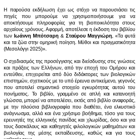
Η παρούσα εκδήλωση έχει ως στόχο να παρουσιάσει τις
πηγές που μπορούμε να χρησιμοποιήσουμε για να
αποκτήσουμε πληροφορίες για τη βιοποικιλότητα στους
αρχαίους χρόνους. Αφορμή, αποτέλεσε η έκδοση του βιβλίου
των
Ιωάννη Μπότσαρη
&
Σταύρου Μαγγιώρη
, «Τα φυτά
και τα ζώα στην ομηρική ποίηση. Μύθοι και πραγματικότητα
(Μεσολόγγι 2025)».
Ο σχεδιασμός της προσέγγισης και διείσδυσης στις γνώσεις
και πράξεις των Ελλήνων, από την εποχή του Ομήρου και
εντεύθεν, επιχειρείται από δύο διδάκτορες των βιολογικών
επιστημών, σχετικούς με το υπό έρευνα αντικείμενο, γεγονός
που αποτελεί σημαντικό στοιχείο εγκυρότητας αυτού του
πονήματος. Το βιβλίο, γραμμένο σε απλή και κατανοητή
γλώσσα, μπορεί να αποτελέσει, εκτός από βιβλίο αναφοράς,
με την πλούσια βιβλιογραφία που διαθέτει, ένα ελκυστικό
ανάγνωσμα, αλλά και ένα χρήσιμο βοήθημα, τόσο για τους
ερευνητές της ελληνικής πανίδας και χλωρίδας, όσο και για
τους δασκάλους και καθηγητές φιλολογικών μαθημάτων και
βιολογίας της μέσης εκπαίδευσης, καθώς και για τους