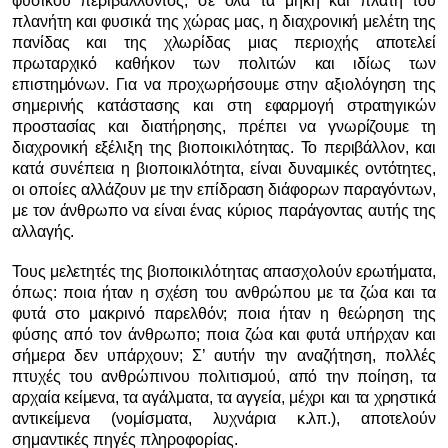
φυσικού περιβάλλοντος, σε όλα τα μήκη και πλάτη του
πλανήτη και φυσικά της χώρας μας, η διαχρονική μελέτη της
πανίδας και της χλωρίδας μιας περιοχής αποτελεί
πρωταρχικό καθήκον των πολιτών και ιδίως των
επιστημόνων. Για να προχωρήσουμε στην αξιολόγηση της
σημερινής κατάστασης και στη εφαρμογή στρατηγικών
προστασίας και διατήρησης, πρέπει να γνωρίζουμε τη
διαχρονική εξέλιξη της βιοποικιλότητας. Το περιβάλλον, και
κατά συνέπεια η βιοποικιλότητα, είναι δυναμικές οντότητες,
οι οποίες αλλάζουν με την επίδραση διάφορων παραγόντων,
με τον άνθρωπο να είναι ένας κύριος παράγοντας αυτής της
αλλαγής.
Τους μελετητές της βιοποικιλότητας απασχολούν ερωτήματα,
όπως: ποια ήταν η σχέση του ανθρώπου με τα ζώα και τα
φυτά στο μακρινό παρελθόν; ποια ήταν η θεώρηση της
φύσης από τον άνθρωπο; ποια ζώα και φυτά υπήρχαν και
σήμερα δεν υπάρχουν; Σ’ αυτήν την αναζήτηση, πολλές
πτυχές του ανθρώπινου πολιτισμού, από την ποίηση, τα
αρχαία κείμενα, τα αγάλματα, τα αγγεία, μέχρι και τα χρηστικά
αντικείμενα (νομίσματα, λυχνάρια κ.λπ.), αποτελούν
σημαντικές πηγές πληροφορίας.