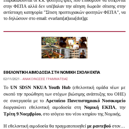
Παρακαλούνται οι κ.κ. φοιτητές/τριες που επιθυμούν να σιτίζονται
στην ΦΕΠΑ αλλά δεν υπέβαλαν την αίτηση δωρεάν σίτισης στην
αντίστοιχη κατηγορία "Σίτιση προπτυχιακών φοιτητών ΦΕΠΑ", να
το δηλώσουν στο email: evarlam[at]uoa[dot]gr.
ΕΘΕΛΟΝΤΙΚΗ ΑΙΜΟΔΟΣΙΑ ΣΤΗ ΝΟΜΙΚΗ ΣΧΟΛΗ ΕΚΠΑ
02/11/2021 -
ΑΝΑΚΟΙΝΩΣΕΙΣ ΓΡΑΜΜΑΤΕΙΑΣ
Το
UN SDSN NKUA Youth Hub
(εθελοντική ομάδα νέων με
σκοπό την προώθηση των στόχων βιώσιμης ανάπτυξης του ΟΗΕ)
σε συνεργασία με το
Αρεταίειο Πανεπιστημιακό Νοσοκομείο
διοργανώνει εθελοντική αιμοδοσία στη
Νομική ΕΚΠΑ
, την
Τρίτη 9 Νοεμβρίου
, στο ισόγειο του νέου κτηρίου της Νομικής.
Η εθελοντική αιμοδοσία θα πραγματοποιηθεί
με ραντεβού
στον…