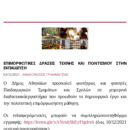
ΕΠΙΜΟΡΦΩΤΙΚΕΣ ΔΡΑΣΕΙΣ ΤΕΧΝΗΣ ΚΑΙ ΠΟΛΙΤΙΣΜΟΥ ΣΤΗΝ
ΕΚΠΑΙΔΕΥΣΗ
03/12/2021 -
ΑΝΑΚΟΙΝΩΣΕΙΣ ΓΡΑΜΜΑΤΕΙΑΣ
Ο Δήμος Αθηναίων προσκαλ
εί
φοιτήτριες και φοιτητές
Π
αιδαγωγικών
Τμημάτων και Σ
χολών σε χειμερινά
διαδικτυακά
εργαστήρια που προωθούν το δημιουργικό έργο και
την πολιτιστική επιμόρφωση
στη μάθηση.
Οι ενδιαφερόμενοι/ες μπορούν να
συμπληρώσουν
τη
Φόρμα
εγγραφής:
https://forms.gle/xANzuhShEyFtgdrx6
(έως 10/12/2021
με
σειρά προτεραιότητας)