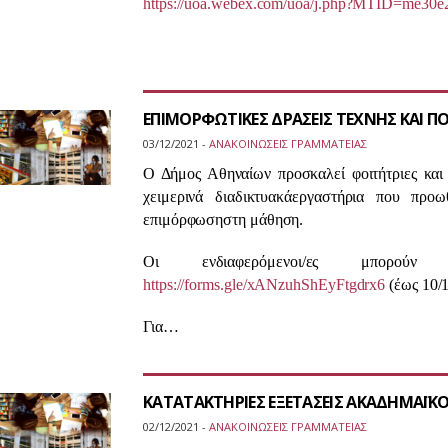
https://uoa.webex.com/uoa/j.php?MTID=me30
ΕΠΙΜΟΡΦΩΤΙΚΕΣ ΔΡΑΣΕΙΣ ΤΕΧΝΗΣ ΚΑΙ Π
03/12/2021 -
ΑΝΑΚΟΙΝΩΣΕΙΣ ΓΡΑΜΜΑΤΕΙΑΣ
Ο Δήμος Αθηναίων προσκαλ
εί
φοιτήτριες κα
χειμερινά διαδικτυακά
εργαστήρια που προωθ
επιμόρφωση
στη μάθηση.
Οι ενδιαφερόμενοι/ες μπορ
https://forms.gle/xANzuhShEyFtgdrx6
(έως 10/
Για…
ΚΑΤΑΤΑΚΤΗΡΙΕΣ ΕΞΕΤΑΣΕΙΣ ΑΚΑΔΗΜΑΪΚΟΥ
02/12/2021 -
ΑΝΑΚΟΙΝΩΣΕΙΣ ΓΡΑΜΜΑΤΕΙΑΣ