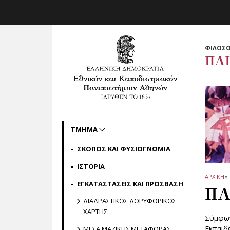
Skip to main navigation
Skip to main content
Skip to page footer
ΦΙΛΟΣΟ
ΠΑ
ΤΜΗΜΑ
ΣΚΟΠΟΣ ΚΑΙ ΦΥΣΙΟΓΝΩΜΙΑ
ΙΣΤΟΡΙΑ
ΑΡΧΙΚΗ
»
ΕΓΚΑΤΑΣΤΑΣΕΙΣ ΚΑΙ ΠΡΟΣΒΑΣΗ
ΠΛ
ΔΙΑΔΡΑΣΤΙΚΟΣ ΔΟΡΥΦΟΡΙΚΟΣ
ΧΑΡΤΗΣ
Σύμφων
Εκπαιδ
ΜΕΣΑ ΜΑΖΙΚΗΣ ΜΕΤΑΦΟΡΑΣ