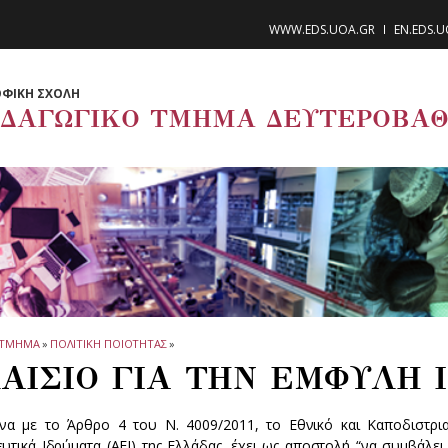
WWW.EDS.UOA.GR
EN.EDS.
ΦΙΚΗ ΣΧΟΛΗ
ΙΔΑΓΩΓΙΚΟ ΤΜΗΜΑ ΔΕΥΤΕΡΟΒΑΘ
ΤΜΗΜΑ
»
ΠΟΛΙΤΙΚΗ ΠΟΙΟΤΗΤΑΣ
»
ΑΙΣΙΟ ΓΙΑ ΤΗΝ ΕΜΦΥΛΗ 
α με το Άρθρο 4 του Ν. 4009/2011, το Εθνικό και Καποδιστρ
ευτικά Ιδρύματα (ΑΕΙ) της Ελλάδας, έχει ως αποστολή “να συμβάλ