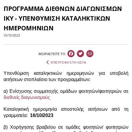
ΠΡΟΓΡΑΜΜΑ ΔΙΕΘΝΩΝ ΔΙΑΓΩΝΙΣΜΩΝ
ΙΚΥ - ΥΠΕΝΘΥΜΙΣΗ ΚΑΤΑΛΗΚΤΙΚΩΝ
ΗΜΕΡΟΜΗΝΙΩΝ
10/10/2023
ΜΟΙΡΑΣΤEIΤΕ ΤΟ:
ΕΠΙΣΤΡΟΦΗ ΣΤΗ ΛΙΣΤΑ
Υπενθύμιση καταληκτικών ημερομηνιών για υποβολή
αιτήσεων στο
πλαίσιο των προγραμμάτων
:
α) Ενίσχυσης συμμετοχής ομάδων φοιτητών/
φοιτη
τρι
ώ
ν σε
διεθνείς διαγωνισμούς
Καταληκτική ημερομηνία αποστολής αιτήσεων από τη
γραμματεία:
16/10/2023
β) Χορήγησης βραβείου σε ομάδες φοιτητών/
φοιτη
τρι
ώ
ν