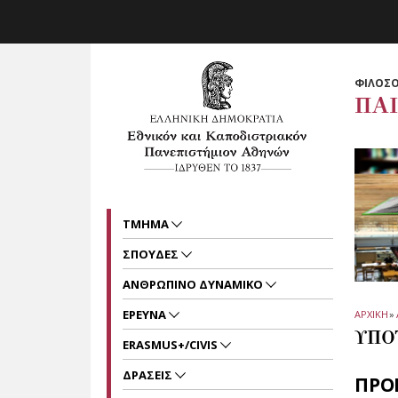
Skip to main navigation
Skip to main content
Skip to page footer
ΦΙΛΟΣΟ
ΠΑ
ΤΜΗΜΑ
ΣΠΟΥΔΕΣ
ΑΝΘΡΩΠΙΝΟ ΔΥΝΑΜΙΚΟ
ΕΡΕΥΝΑ
ΑΡΧΙΚΗ
»
ΥΠΟ
ERASMUS+/CIVIS
ΔΡΑΣΕΙΣ
ΠΡΟ