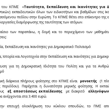
ς του ΚΠΜΣ «
Ταυτότητα, Εκπαίδευση και Ικανότητες για 
ντικών) εκπαιδευτικών όλων των ειδικοτήτων και βαθμίδων στις Ικ
σσόμενου πεδίου στην Ευρώπη. Το ΚΠΜΣ θέτει στο επίκεντρο της εκ
 διεργασίες διαμόρφωσης της ταυτότητας των ατόμων.
αίσιο των παραπάνω, η δομή και το περιεχόμενο των μαθημάτ
σεις:
α, Εκπαίδευση και Ικανότητες για Δημοκρατικό Πολιτισμό
 Ιστορία και Λογοτεχνία στην Εκπαίδευση και Ικανότητες για Δημοκρ
ευση για τη Δημοκρατική Ιδιότητα του Πολίτη και για τα Ανθρώ
σμό
ική διάρκεια πλήρους φοίτησης στο ΚΠΜΣ είναι
μονοετής
(1 πλή
ς περιόδου). Παρέχεται η δυνατότητα μερικής φοίτησης. Η εκπαι
δους
εξ αποστάσεως εκπαίδευσης
με διακριτό
ελληνόφων
α ανέρχονται στα 3.400 ευρώ.
την επιτυχή ολοκλήρωση του κύκλου σπουδών, το ΠΜΣ απ