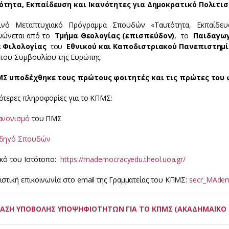
ότητα, Εκπαίδευση και Ικανότητες για Δημοκρατικό Πολιτ
νό Μεταπτυχιακό Πρόγραμμα Σπουδών «Ταυτότητα, Εκπαίδευση
νώνεται από το
Τμήμα Θεολογίας (επισπεύδον)
, το
Παιδαγωγ
 Φιλολογίας
του
Εθνικού και Καποδιστριακού Πανεπιστημ
του Συμβουλίου της Ευρώπης.
Σ υποδέχθηκε τους πρώτους φοιτητές και τις πρώτες του φ
ότερες πληροφορίες για το ΚΠΜΣ:
ανονισμό
του ΠΜΣ
δηγό Σπουδών
ικό του Ιστότοπο:
https://mademocracyedu.theol.uoa.gr/
στική επικοινωνία στο email της Γραμματείας του ΚΠΜΣ:
secr_MAdem
ΑΣΗ ΥΠΟΒΟΛΗΣ ΥΠΟΨΗΦΙΟΤΗΤΩΝ ΓΙΑ ΤΟ ΚΠΜΣ (ΑΚΑΔΗΜΑΪΚΟ Ε