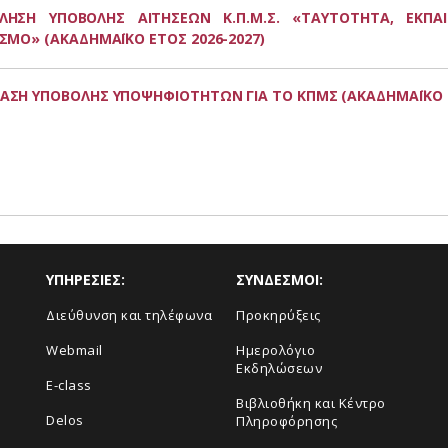
ΛΗΣΗ ΥΠΟΒΟΛΗΣ ΑΙΤΗΣΕΩΝ Κ.Π.Μ.Σ. «ΤΑΥΤΟΤΗΤΑ, ΕΚΠΑ
ΙΣΜΟ» (ΑΚΑΔΗΜΑΪΚΟ ΕΤΟΣ 2026-2027)
ΑΣΗ ΥΠΟΒΟΛΗΣ ΥΠΟΨΗΦΙΟΤΗΤΩΝ ΓΙΑ ΤΟ ΚΠΜΣ (ΑΚΑΔΗΜΑΪΚΟ Ε
ΥΠΗΡΕΣΙΕΣ:
ΣΥΝΔΕΣΜΟΙ:
Διεύθυνση και τηλέφωνα
Προκηρύξεις
Webmail
Ημερολόγιο
Εκδηλώσεων
E-class
Βιβλιοθήκη και Κέντρο
Delos
Πληροφόρησης