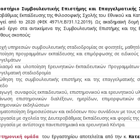
γαστήριο Συμβουλευτικής Επιστήμης και Επαγγελματικής 
οβάθμιας Εκπαίδευσης της Φιλοσοφικής Σχολής του Εθνικού και Κα
ργεί από το 2020 (ΦΕΚ 4971/τ.Β’/31.12.2019). Ως ακαδημαϊκή δομή 
ικό έργο στα αντικείμενα της Συμβουλευτικής Επιστήμης και της 
θους σκοπούς:
χή υπηρεσιών συμβουλευτικής σταδιοδρομίας σε φοιτητές, μαθητές 
ποίηση προγραμμάτων εκπαίδευσης και επιμόρφωσης σε ειδικούς
γγελμάτων
διασμό και υλοποίηση Ερευνητικών-Εκπαιδευτικών Προγραμμάτων 
γγελματική σταδιοδρομία
ώθηση της συμβουλευτικής επιστήμης και της επαγγελματικής σ
πεδο
αγωγή συναφούς εκπαιδευτικού, επιστημονικού και ερευνητικού υ
άνωση επιστημονικών διαλέξεων, ημερίδων, επιμορφωτικών 
στημονικών εκδηλώσεων
γματοποίηση δημοσιεύσεων και εκδόσεων που συνάδουν με τους σ
ργασία με σχολεία της Δευτεροβάθμιας Εκπαίδευσης και φορείς της
ργασία με αντίστοιχα πανεπιστημιακά και ερευνητικά Κέντρα.
στημονική ομάδα
του Εργαστηρίου αποτελείται από την κ.
Κατε