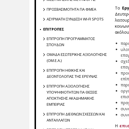
Το
Ερ
ΠΡΟΣΒΑΣΙΜΟΤΗΤΑ ΓΙΑ ΦΜΕΑ
Δευτερ
ΑΣΥΡΜΑΤΗ ΣΥΝΔΕΣΗ WI-FI SPOTS
λειτου
κοινων
ΕΠΙΤΡΟΠΕΣ
ακόλου
ΕΠΙΤΡΟΠΗ ΠΡΟΓΡΑΜΜΑΤΟΣ
παρο
ΣΠΟΥΔΩΝ
υλο
ΟΜΑΔΑ ΕΣΩΤΕΡΙΚΗΣ ΑΞΙΟΛΟΓΗΣΗΣ
επα
(ΟΜ.Ε.Α.)
σχε
επα
ΕΠΙΤΡΟΠΗ ΗΘΙΚΗΣ ΚΑΙ
προ
ΔΕΟΝΤΟΛΟΓΙΑΣ ΤΗΣ ΕΡΕΥΝΑΣ
επί
παρ
ΕΠΙΤΡΟΠΗ ΑΞΙΟΛΟΓΗΣΗΣ
οργ
ΥΠΟΨΗΦΙΟΤΗΤΩΝ ΓΙΑ ΘΕΣΕΙΣ
επι
ΑΠΟΚΤΗΣΗΣ ΑΚΑΔΗΜΑΪΚΗΣ
πρα
ΕΜΠΕΙΡΙΑΣ
συνε
ΕΠΙΤΡΟΠΗ ΔΙΕΘΝΩΝ ΣΧΕΣΕΩΝ ΚΑΙ
συνε
ΑΝΤΑΛΛΑΓΩΝ
Η
επι