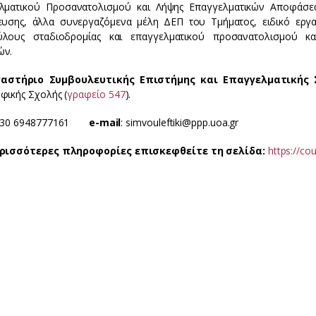
λματικού Προσανατολισμού και Λήψης Επαγγελματικών Αποφάσε
ευσης, άλλα συνεργαζόμενα μέλη ΔΕΠ του Τμήματος, ειδικό εργα
λους σταδιοδρομίας και επαγγελματικού προσανατολισμού κα
ών.
γαστήριο Συμβουλευτικής Επιστήμης και Επαγγελματικής 
φικής Σχολής (
γραφείο 547
).
30 6948777161
e-mail
: simvouleftiki@ppp.uoa.gr
ερισσότερες πληροφορίες επισκεφθείτε τη σελίδα:
https://co